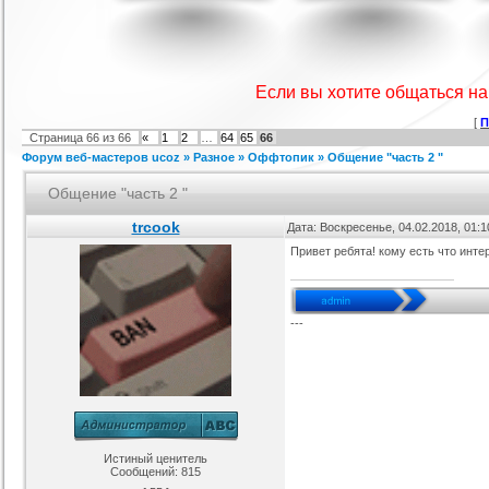
я ucoz Wow-Good
Игровой шаблон cs 1.6
Скрипт подсчет баллов за посты
Ша
на форуме uCoz
ория :
Ucoz
Категория :
Игровые
Категория :
Пользователи
Если вы хотите общаться н
[
П
Страница
66
из
66
«
1
2
…
64
65
66
Форум веб-мастеров ucoz
»
Разное
»
Оффтопик
»
Общение "часть 2 "
Общение "часть 2 "
trcook
Дата: Воскресенье, 04.02.2018, 01:
Привет ребята! кому есть что инте
айтов музыкальной
Шаблон для Ucoz : Irene
Шаблон для ucoz Gaming Off.
ботающих на движке
ория :
Ucoz
Категория :
Ucoz
Категория :
Игровые
uCoz.
---
Истиный ценитель
Сообщений:
815