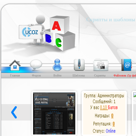
Скрипты и шаблоны 
Главная
Форум
Войти
Шаблоны
Скрипты
Файловик (5р фа