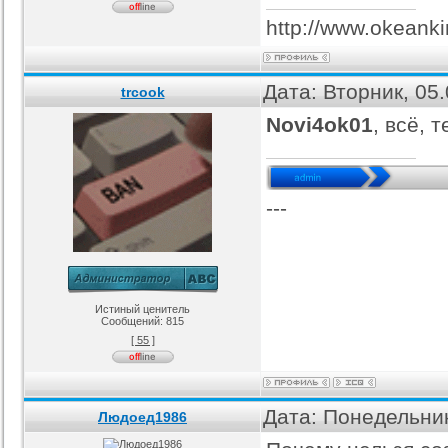
http://www.okeanki
Дата: Вторник, 05
trcook
Novi4ok01
, всё, 
---
Истиный ценитель
Сообщений:
815
[ 55 ]
Дата: Понедельник
Людоед1986