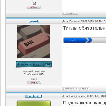
[ 0 ]
аблона GamingOff
РИП шаблона сайта TFiles для
Шаблон BsGame для uCoz
ucoz
рия :
Игровые
Категория :
Игровые
Категория :
Игровые
trcook
Дата: Пятница, 15.02.2013, 05:19:1
Титлы обязательн
---
Истиный ценитель
Сообщений:
815
[ 55 ]
Novi4ok01
Дата: Понедельник, 18.02.2013, 18:
Подскажешь как п