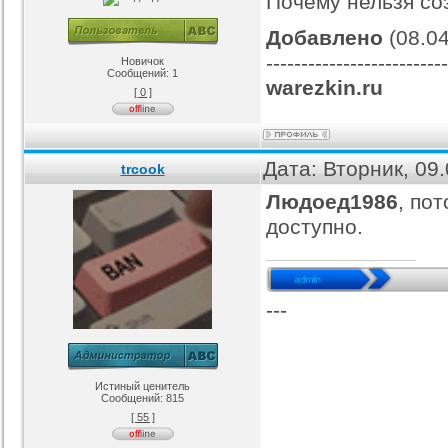
Почему нельзя со
Добавлено
(08.04
-------------------------
Новичок
Сообщений:
1
warezkin.ru
[ 0 ]
Дата: Вторник, 09
trcook
Людоед1986
, по
доступно.
---
Истиный ценитель
Сообщений:
815
[ 55 ]