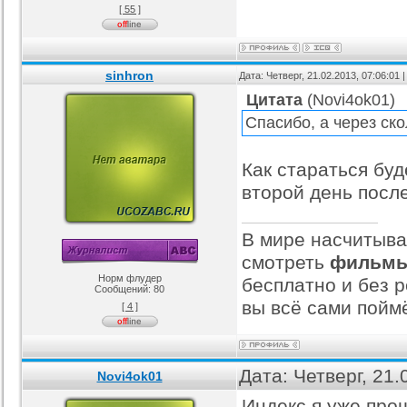
[ 55 ]
sinhron
Дата: Четверг, 21.02.2013, 07:06:01
Цитата
(
Novi4ok01
)
Спасибо, а через ск
Как стараться бу
второй день посл
В мире насчитыва
смотреть
фильмы
Норм флудер
бесплатно и без ре
Сообщений:
80
вы всё сами поймё
[ 4 ]
Дата: Четверг, 21
Novi4ok01
Индекс я уже прош