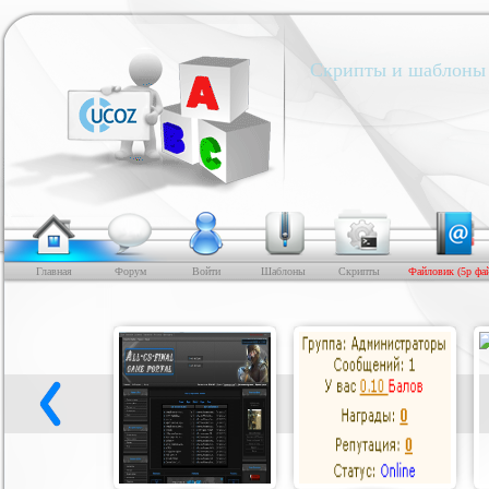
Скрипты и шаблоны 
Главная
Форум
Войти
Шаблоны
Скрипты
Файловик (5р фа