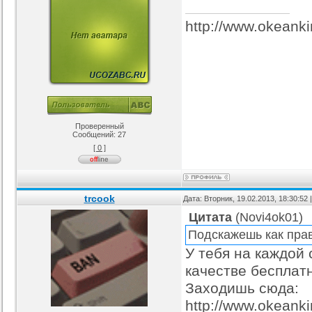
http://www.okeanki
Проверенный
Сообщений:
27
[ 0 ]
trcook
Дата: Вторник, 19.02.2013, 18:30:52
Цитата
(
Novi4ok01
)
Подскажешь как прав
У тебя на каждой 
качестве бесплатн
Заходишь сюда:
http://www.okeank