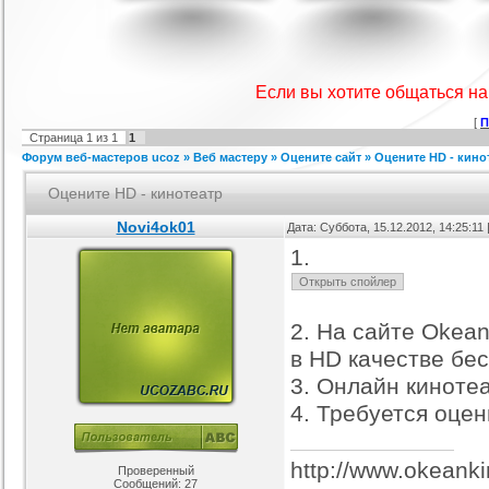
я ucoz Wow-Good
Игровой шаблон cs 1.6
Скрипт подсчет баллов за посты
Ша
на форуме uCoz
ория :
Ucoz
Категория :
Игровые
Категория :
Пользователи
Если вы хотите общаться н
[
П
Страница
1
из
1
1
Форум веб-мастеров ucoz
»
Веб мастеру
»
Оцените сайт
»
Оцените HD - кино
Оцените HD - кинотеатр
Novi4ok01
Дата: Суббота, 15.12.2012, 14:25:1
1.
айтов музыкальной
Шаблон для Ucoz : Irene
Шаблон для ucoz Gaming Off.
ботающих на движке
ория :
Ucoz
Категория :
Ucoz
Категория :
Игровые
uCoz.
2. На сайте Okea
в HD качестве бе
3. Онлайн киноте
4. Требуется оце
http://www.okeanki
Проверенный
Сообщений:
27