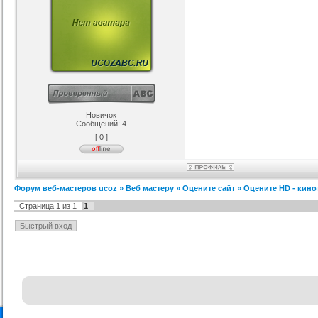
Новичок
Сообщений:
4
[ 0 ]
Форум веб-мастеров ucoz
»
Веб мастеру
»
Оцените сайт
»
Оцените HD - кино
Страница
1
из
1
1