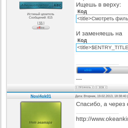
Ищешь в верху:
Код
Истиный ценитель
Сообщений:
815
<title>Смотреть филь
[ 55 ]
И заменяешь на
Код
<title>$ENTRY_TITLE$
---
Novi4ok01
Дата: Вторник, 19.02.2013, 18:38:40
Спасибо, а через 
http://www.okeanki