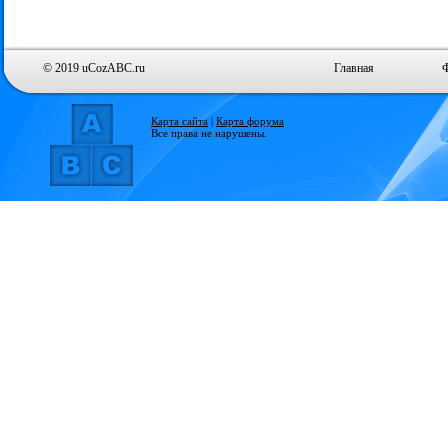
© 2019 uCozABC.ru
Главная
Карта сайта
|
Карта форума
Все права не нарушены.