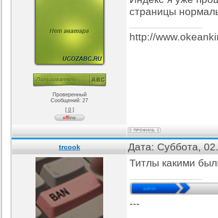
страницы нормаль
http://www.okeanki
Проверенный
Сообщений:
27
[ 0 ]
Дата: Суббота, 02
trcook
Титлы какими были
---