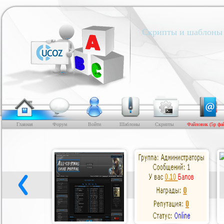
Скрипты и шаблоны 
Главная
Форум
Войти
Шаблоны
Скрипты
Файловик (5р фа