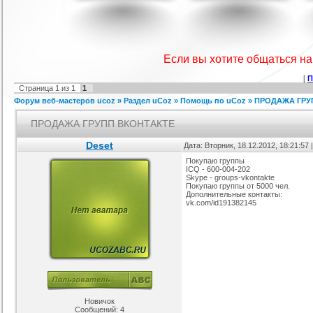
IProwebber + PSD
Игровой шаблон cs 1.6
Скрипт подсчет баллов за посты
Ша
ля uCoz
на форуме uCoz
ория :
Ucoz
Категория :
Игровые
Категория :
Пользователи
Если вы хотите общаться н
[
П
Страница
1
из
1
1
Форум веб-мастеров ucoz
»
Раздел uCoz
»
Помощь по uCoz
»
ПРОДАЖА ГРУ
ПРОДАЖА ГРУПП ВКОНТАКТЕ
Deset
Дата: Вторник, 18.12.2012, 18:21:57
Покупаю группы
ICQ - 600-004-202
айтов музыкальной
Шаблон для Ucoz : Irene
Сборник лучших шаблонов
Skype - groups-vkontakte
ботающих на движке
уходящего года
ория :
Ucoz
Категория :
Ucoz
Категория :
Ucoz
Покупаю группы от 5000 чел.
uCoz.
Дополнительные контакты:
vk.com/id191382145
Новичок
Сообщений:
4