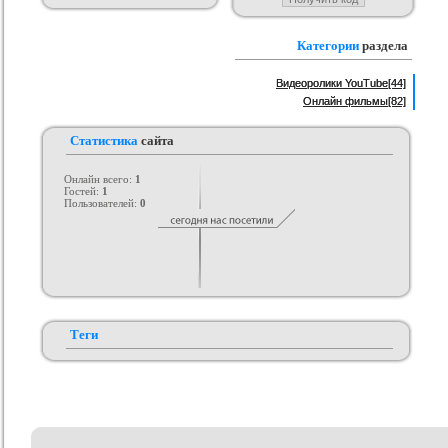
н Студии для uCoz
Шаблон Dst-Team для uCoz
Оригинал шаблона 3week для
Ор
Категории
раздела
uCoz
ория :
Ucoz
Категория :
Ucoz
Категория :
Ucoz
Видеоролики YouTube
[44]
Онлайн фильмы
[82]
Статистика
сайта
Онлайн всего:
1
Гостей:
1
Пользователей:
0
Теги