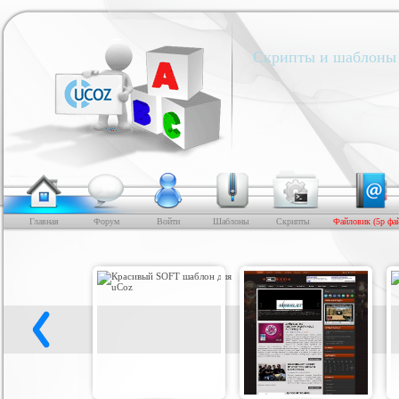
Скрипты и шаблоны 
Главная
Форум
Войти
Шаблоны
Скрипты
Файловик (5р фа