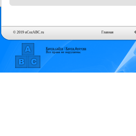
© 2019 uCozABC.ru
Главная
Карта сайта
|
Карта форума
Все права не нарушены.